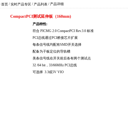
/
/
/ 产品详细
·首页
实时产品专区
产品列表
CompactPCI测试延伸板（160mm)
产品特性:
符合 PICMG 2.0 CompactPCI Rev.3.0 标准
PCI总线通过PCI桥接芯片扩展
每条信号线均配有SMD开关选择
配备为子板定位的导轨槽
美条信号线在开关前后各有两个测试点
32 /64 bit，33/66MHz PCI总线
可选择 3.3或5V VIO