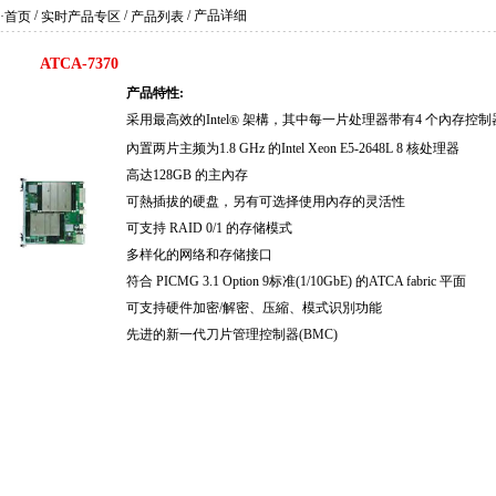
/
/
/ 产品详细
·首页
实时产品专区
产品列表
ATCA-7370
产品特性:
采用最高效的Intel
架構，其中每一片处理器带有4 个內存控制
®
內置两片主频为1.8 GHz 的Intel Xeon E5-2648L 8 核处理器
高达128GB 的主內存
可熱插拔的硬盘，另有可选择使用內存的灵活性
可支持 RAID 0/1 的存储模式
多样化的网络和存储接口
符合 PICMG 3.1 Option 9标准(1/10GbE) 的ATCA fabric 平面
可支持硬件加密/解密、压縮、模式识別功能
先进的新一代刀片管理控制器(BMC)